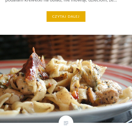
podałam krewetki na obiad, nie mówiąc dzieciom, że…
CZYTAJ DALEJ