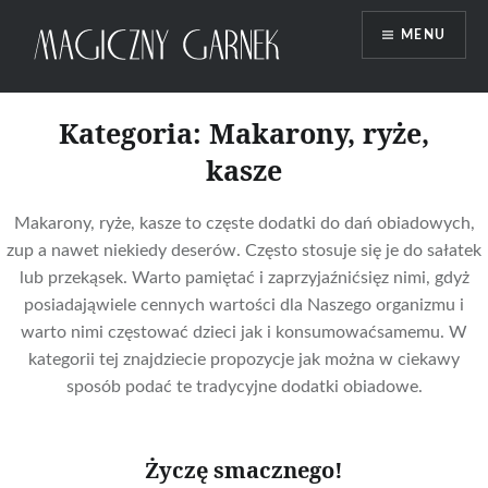
Przeskocz
MENU
do
treści
Magiczny Garnek
Kategoria:
Makarony, ryże,
kasze
Makarony, ryże, kasze to częste dodatki do dań obiadowych,
zup a nawet niekiedy deserów. Często stosuje się je do sałatek
lub przekąsek. Warto pamiętać i zaprzyjaźnićsięz nimi, gdyż
posiadająwiele cennych wartości dla Naszego organizmu i
warto nimi częstować dzieci jak i konsumowaćsamemu. W
kategorii tej znajdziecie propozycje jak można w ciekawy
sposób podać te tradycyjne dodatki obiadowe.
Życzę smacznego!