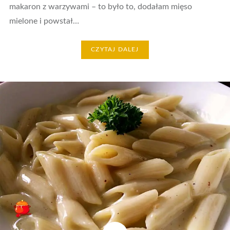
makaron z warzywami – to było to, dodałam mięso
mielone i powstał…
CZYTAJ DALEJ