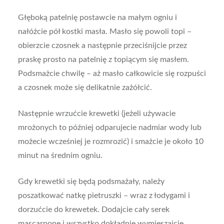
Głęboką patelnię postawcie na małym ogniu i
nałóżcie pół kostki masła. Masło się powoli topi –
obierzcie czosnek a następnie przeciśnijcie przez
praskę prosto na patelnię z topiącym się masłem.
Podsmażcie chwilę – aż masło całkowicie się rozpuści
a czosnek może się delikatnie zażółcić.
Następnie wrzućcie krewetki (jeżeli używacie
mrożonych to później odparujecie nadmiar wody lub
możecie wcześniej je rozmrozić) i smażcie je około 10
minut na średnim ogniu.
Gdy krewetki się będą podsmażały, należy
poszatkować natkę pietruszki – wraz z łodygami i
dorzućcie do krewetek. Dodajcie cały serek
mascarpone i wszystko dokładnie wymieszajcie.