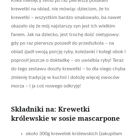
Kilka miesięcy temu po raz pierwszy podałam
krewetki na obiad, nie mówiąc dzieciom, że to
krewetki – wszystkim bardzo smakowało, ba nawet
okazało się że mój najstarszy syn jest ich wielkim
fanem. Jak na dziecko, jest trochę dość nietypowy:
gdy po raz pierwszy poszedł do przedszkola – na
obiad zjadł swoją porcję ryby, koleżanki i kolegi obok i
poprosił jeszcze o dokładkę – on uwielbia ryby! Teraz
do tego zestawu doszły krewetki – to dla niego chyba
zmienię tradycję w kuchni i dołożę więcej owoców
morza – i ja coś nowego odkryję!
Składniki na: Krewetki
królewskie w sosie mascarpone
około 300g krewetek królewskich (zakupiłam