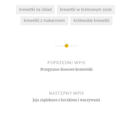
krewetki na obiad
krewetki w kremowym sosie
krewetki z makaronem
królewskie krewetki
Nawigacja
wpisu
POPRZEDNI WPIS
Przepyszne domowe kremówki
NASTĘPNY WPIS
Jaja zapiekane z boczkiem i warzywami