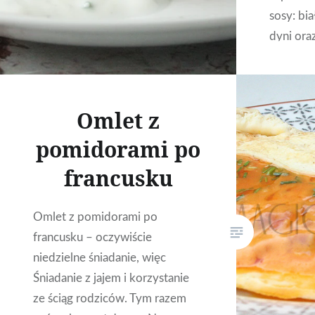
sosy: bia
dyni oraz
wszystki
smakował
byście w
Omlet z
pomidorami po
francusku
Omlet z pomidorami po
francusku – oczywiście
niedzielne śniadanie, więc
Śniadanie z jajem i korzystanie
ze ściąg rodziców. Tym razem