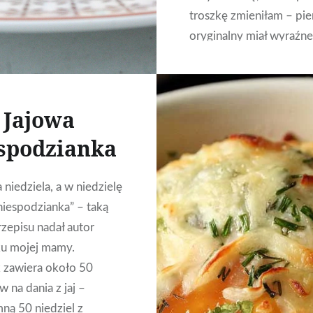
troszkę zmieniłam – pie
oryginalny miał wyraźne
smakowe i wspólnie z
najstarszym mężczyzną
uznaliśmy, że należy do
Jajowa
cebulkę i boczek. Oczy
spodzianka
CZYTAJ DALEJ
 niedziela, a w niedzielę
niespodzianka” – taką
zepisu nadał autor
ku mojej mamy.
 zawiera około 50
 na dania z jaj –
ną 50 niedziel z