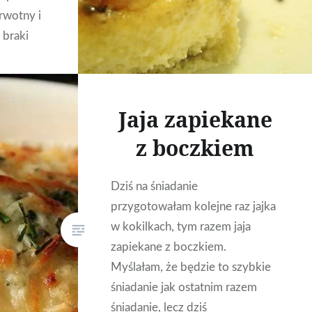
rwotny i
 braki
dać
Jaja zapiekane
wiście z…
z boczkiem
Dziś na śniadanie
przygotowałam kolejne raz jajka
w kokilkach, tym razem jaja
zapiekane z boczkiem.
Myślałam, że będzie to szybkie
śniadanie jak ostatnim razem
śniadanie, lecz dziś