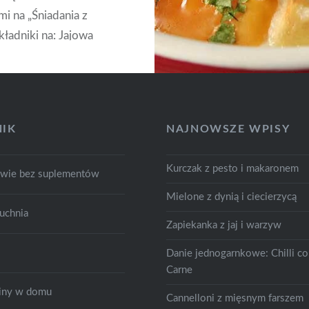
mi na „Śniadania z
kładniki na: Jajowa
ianka pięć jajek 200g
k 200ml śmietany ser
 starcia masło łyżka
ka pietruszki…
IK
NAJNOWSZE WPISY
CZYTAJ DALEJ
Kurczak z pesto i makaronem
owie bez suplementów
Mielone z dynią i ciecierzycą
uchnia
Zapiekanka z jaj i warzyw
Danie jednogarnkowe: Chilli c
Carne
śliny w domu
Cannelloni z mięsnym farszem