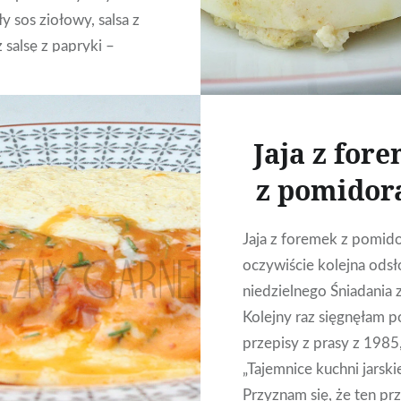
ły sos ziołowy, salsa z
 salsę z papryki –
e trzy opcje nam
y, lecz proponuję
ypróbowali sami i…
Jaja z for
z pomidor
CZYTAJ DALEJ
Jaja z foremek z pomid
oczywiście kolejna odsł
niedzielnego Śniadania z
Kolejny raz sięgnęłam p
przepisy z prasy z 1985,
„Tajemnice kuchni jarskie
Przyznam się, że ten pr