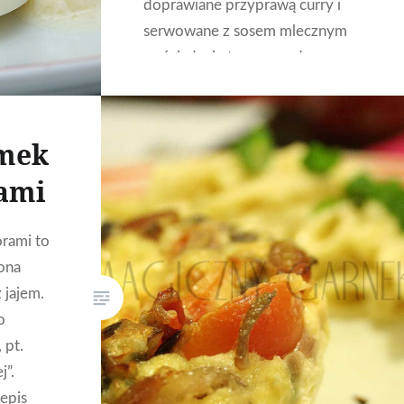
doprawiane przyprawą curry i
serwowane z sosem mlecznym
na śniadanie to naprawdę
ciekawa propozycja i warta
poświęcenia kilkunastu minut na
ich przygotowanie. Składniki na:
emek
Jaja zapiekane w sosie
ami
mlecznym pięć jajek szklanka
mleka jedna łyżka mąki…
orami to
ona
CZYTAJ DALEJ
 jajem.
o
 pt.
j”.
zepis