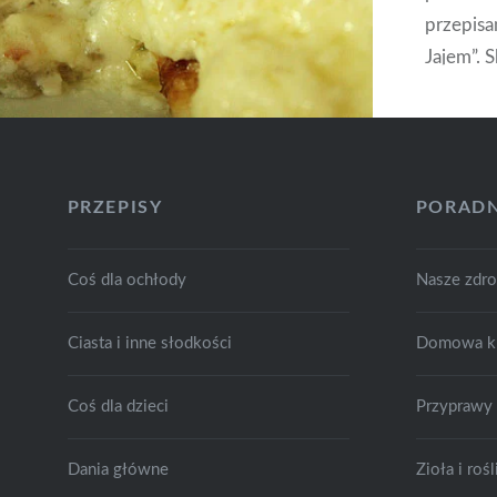
przepisa
Jajem”. S
niespodz
pieczare
żółty do
mąki nat
PRZEPISY
PORADN
Coś dla ochłody
Nasze zdr
Ciasta i inne słodkości
Domowa k
Coś dla dzieci
Przyprawy
Dania główne
Zioła i ro