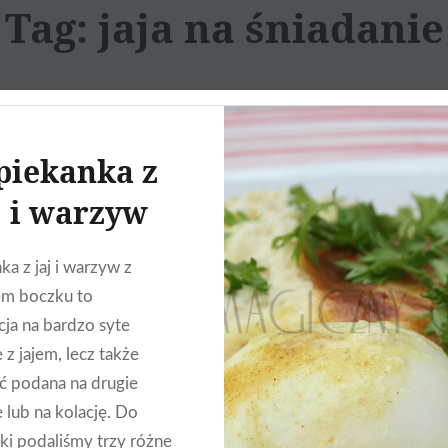
Tag:
jaja na śniadanie
piekanka z
j i warzyw
ka z jaj i warzyw z
em boczku to
ja na bardzo syte
 z jajem, lecz także
 podana na drugie
e lub na kolację. Do
ki podaliśmy trzy różne