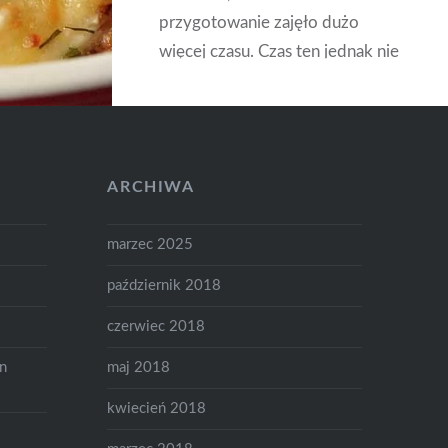
przygotowanie zajęło dużo
więcej czasu. Czas ten jednak nie
był stracony, smak jajek był
super i ponownie odezwał się
we mnie łakomczuch i chciałam
przygotować dokładkę 🙂 Z
ARCHIWA
poniżej…
marzec 2025
CZYTAJ DALEJ
październik 2018
czerwiec 2018
on
maj 2018
kwiecień 2018