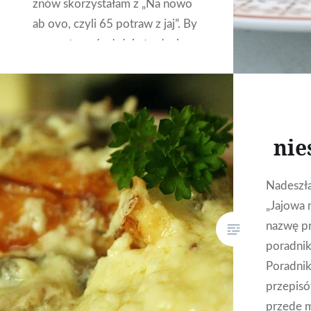
znów skorzystałam z „Na nowo
ab ovo, czyli 65 potraw z jaj”. By
przygotować właśnie to danie
skłoniła mnie Francja w nazwie
przepisu. Przygotowanie
śniadania zajęło około 30 minut i
przygotowałam dwie średnie
nie
patelnie: dla…
Nadeszła
CZYTAJ DALEJ
„Jajowa 
nazwę pr
poradni
Poradnik
przepisów
przede m