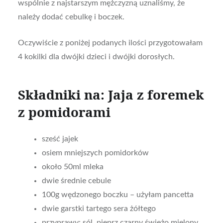
wspólnie z najstarszym mężczyzną uznaliśmy, że
należy dodać cebulkę i boczek.
Oczywiście z poniżej podanych ilości przygotowałam
4 kokilki dla dwójki dzieci i dwójki dorosłych.
Składniki na: Jaja z foremek
z pomidorami
sześć jajek
osiem mniejszych pomidorków
około 50ml mleka
dwie średnie cebule
100g wędzonego boczku – użyłam pancetta
dwie garstki tartego sera żółtego
przyprawy: sól, pieprz czarny świeżo mielony