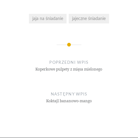
jaja na śniadanie
jajeczne śniadanie
Nawigacja
wpisu
POPRZEDNI WPIS
Koperkowe pulpety z mięsa mielonego
NASTĘPNY WPIS
Koktajl bananowo-mango