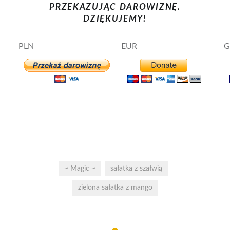
PRZEKAZUJĄC DAROWIZNĘ.
DZIĘKUJEMY!
PLN
EUR
G
~ Magic ~
sałatka z szałwią
zielona sałatka z mango