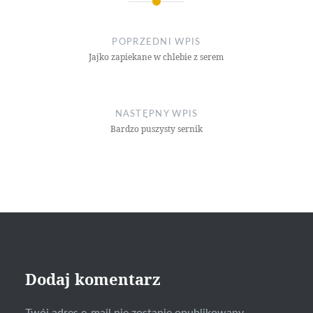
Nawigacja
wpisu
POPRZEDNI WPIS
Jajko zapiekane w chlebie z serem
NASTĘPNY WPIS
Bardzo puszysty sernik
Dodaj komentarz
Twój adres e-mail nie zostanie opublikowany.