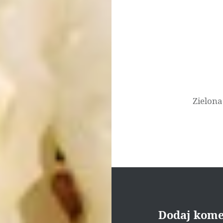
Nawigacja
wpisu
Zielona
Dodaj kome