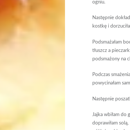
ogniu.
Następnie dokład
kostkę i dorzucił
Podsmażałam bocze
tłuszcz a pieczar
podsmażony na c
Podczas smażenia
powycinałam same
Następnie posza
Jajka wbiłam do 
doprawiłam solą,