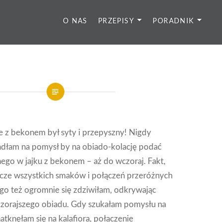
O NAS
PRZEPISY
PORADNIK
e z bekonem był syty i przepyszny! Nigdy
adłam na pomysł by na obiado-kolację podać
nego w jajku z bekonem – aż do wczoraj. Fakt,
zcze wszystkich smaków i połączeń przeróżnych
ego też ogromnie się zdziwiłam, odkrywając
zorajszego obiadu. Gdy szukałam pomysłu na
natknęłam się na kalafiora, połączenie