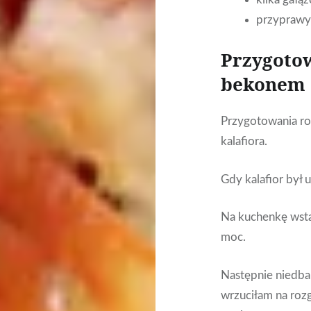
przyprawy:
Przygotow
bekonem
Przygotowania r
kalafiora.
Gdy kalafior był
Na kuchenkę wstaw
moc.
Następnie niedbal
wrzuciłam na roz