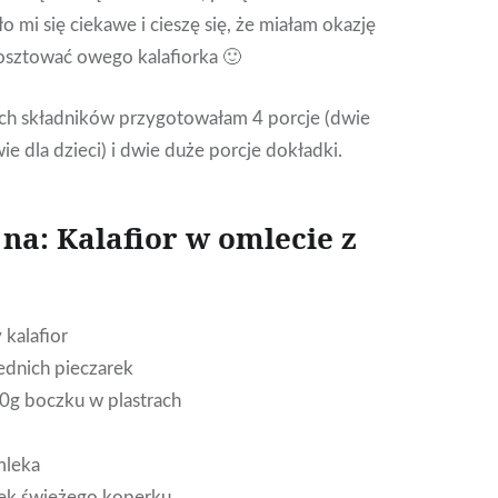
 mi się ciekawe i cieszę się, że miałam okazję
osztować owego kalafiorka 🙂
ch składników przygotowałam 4 porcje (dwie
ie dla dzieci) i dwie duże porcje dokładki.
 na: Kalafior w omlecie z
 kalafior
ednich pieczarek
0g boczku w plastrach
 mleka
zek świeżego koperku