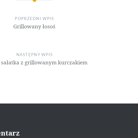
POPRZEDNI WPIS
Grillowany łosoś
NASTĘPNY WPIS
 sałatka z grillowanym kurczakiem
ntarz