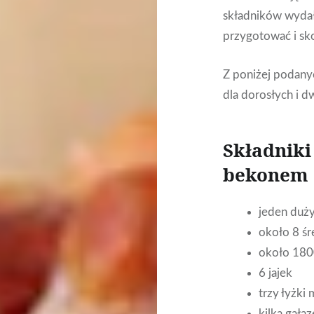
składników wydało
przygotować i sk
Z poniżej podany
dla dorosłych i dw
Składniki
bekonem
jeden duży
około 8 śr
około 180
6 jajek
trzy łyżki
kilka gałą