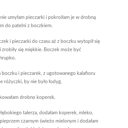
nie umyłam pieczarki i pokroiłam je w drobną
am do patelni z boczkiem.
k i pieczarki do czasu aż z boczku wytopił się
ki zrobiły się miękkie. Boczek może być
hrupko.
 boczku i pieczarek, z ugotowanego kalafioru
 różyczki, by nie było łodyg.
tkowałam drobno koperek.
głębokiego talerza, dodałam koperek, mleko,
 pieprzem czarnym świeżo mielonym i dodałam