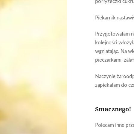
pół łyżeczki cuk
Piekarnik nastawi
Przygotowałam na
kolejności włożyła
wgniatając. Na w
pieczarkami, zala
Naczynie żaroodp
zapiekałam do czas
Smacznego!
Polecam inne prz