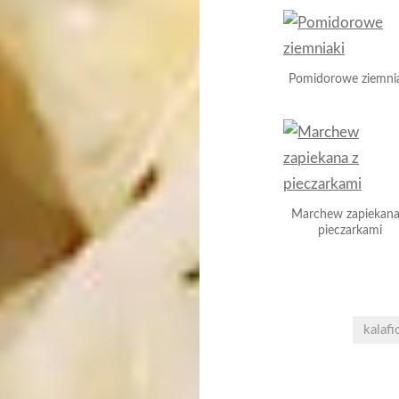
Pomidorowe ziemni
Marchew zapiekana
pieczarkami
kalafi