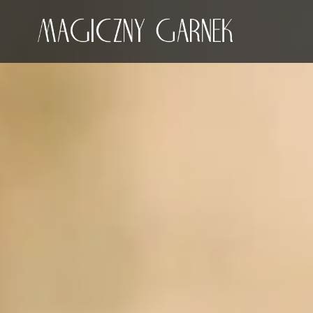
Przeskocz
do
treści
Magiczny Garnek