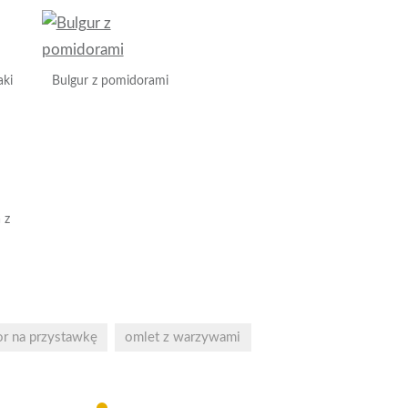
aki
Bulgur z pomidorami
 z
or na przystawkę
omlet z warzywami