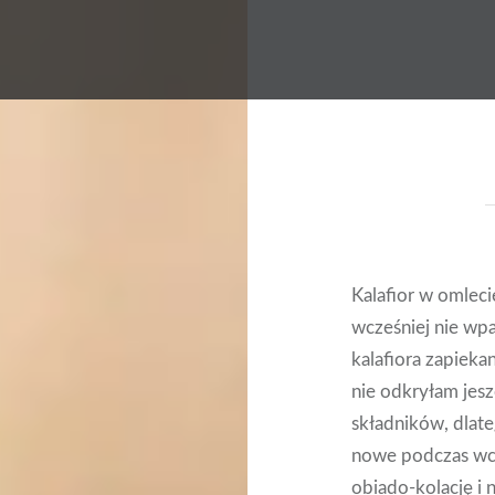
Kalafior w omleci
wcześniej nie wp
kalafiora zapieka
nie odkryłam jes
składników, dlat
nowe podczas wc
obiado-kolację i 