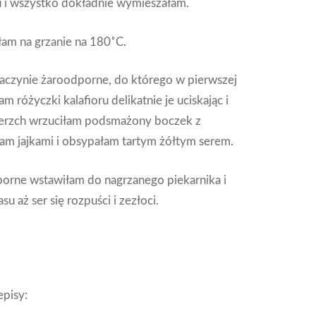
ru i wszystko dokładnie wymieszałam.
łam na grzanie na 180˚C.
czynie żaroodporne, do którego w pierwszej
m różyczki kalafioru delikatnie je uciskając i
ierzch wrzuciłam podsmażony boczek z
łam jajkami i obsypałam tartym żółtym serem.
orne wstawiłam do nagrzanego piekarnika i
u aż ser się rozpuści i zezłoci.
episy: