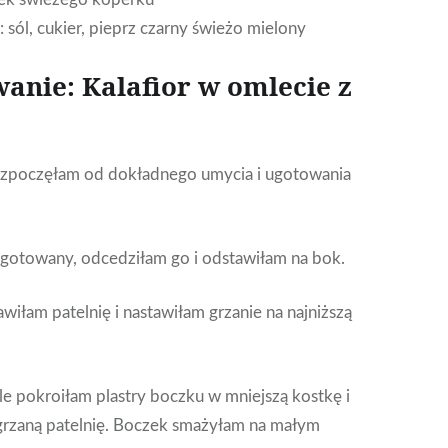
 sól, cukier, pieprz czarny świeżo mielony
anie: Kalafior w omlecie z
ozpoczęłam od dokładnego umycia i ugotowania
 ugotowany, odcedziłam go i odstawiłam na bok.
iłam patelnię i nastawiłam grzanie na najniższą
e pokroiłam plastry boczku w mniejszą kostkę i
grzaną patelnię. Boczek smażyłam na małym