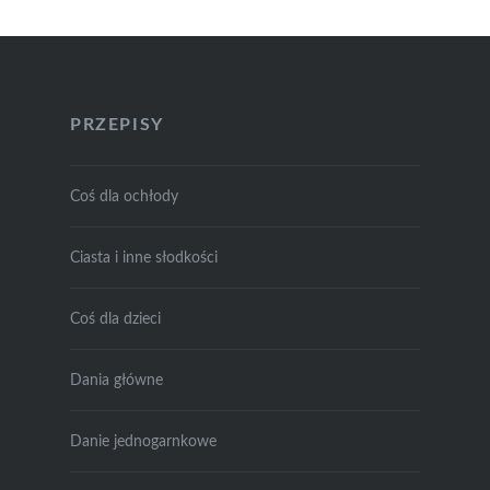
PRZEPISY
Coś dla ochłody
Ciasta i inne słodkości
Coś dla dzieci
Dania główne
Danie jednogarnkowe