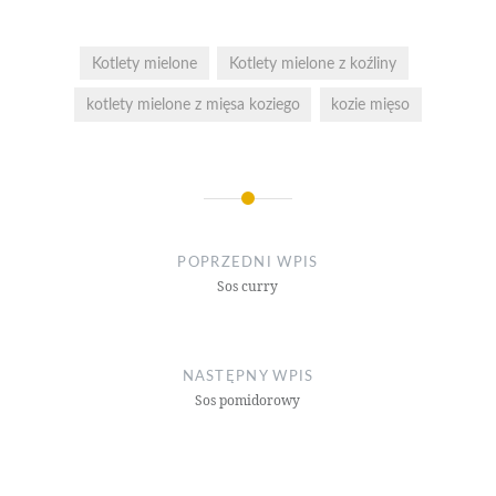
Kotlety mielone
Kotlety mielone z koźliny
kotlety mielone z mięsa koziego
kozie mięso
Nawigacja
wpisu
POPRZEDNI WPIS
Sos curry
NASTĘPNY WPIS
Sos pomidorowy