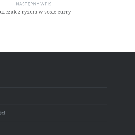
NASTĘPNY WPIS
urczak z ryżem w sosie curry
ści