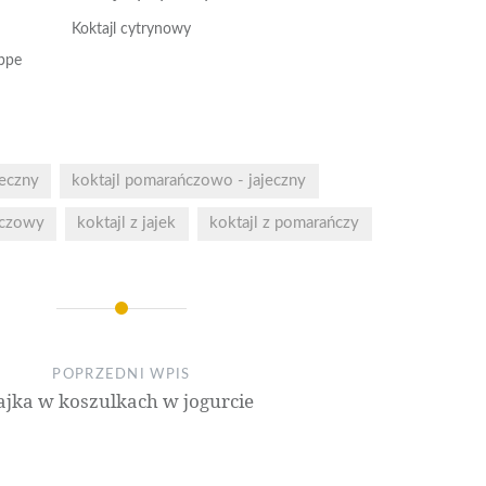
Koktajl cytrynowy
ppe
jeczny
koktajl pomarańczowo - jajeczny
ńczowy
koktajl z jajek
koktajl z pomarańczy
POPRZEDNI WPIS
ajka w koszulkach w jogurcie