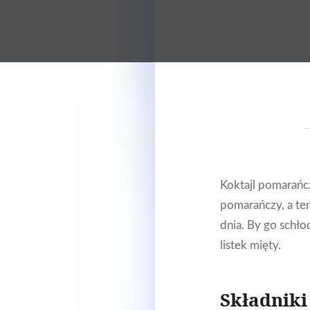
Koktajl pomarańc
pomarańczy, a te
dnia. By go schło
listek mięty.
Składniki