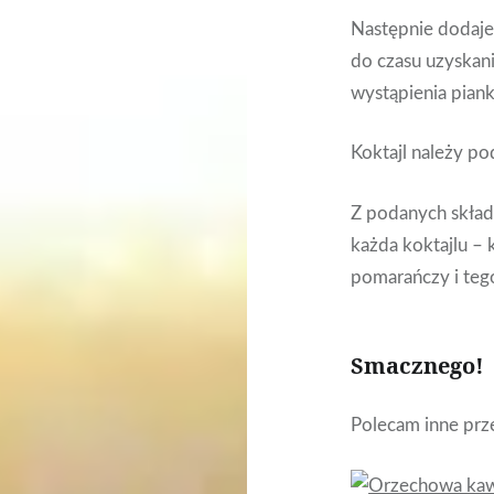
Następnie dodaje
do czasu uzyskan
wystąpienia piank
Koktajl należy p
Z podanych skład
każda koktajlu – 
pomarańczy i tego
Smacznego!
Polecam inne prze