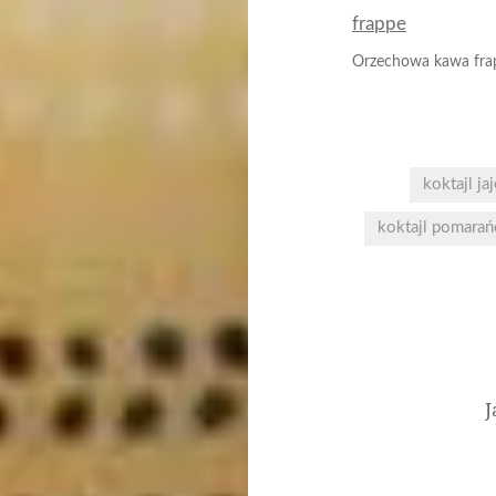
Orzechowa kawa fra
koktajl ja
koktajl pomara
Nawigacja
wpisu
J