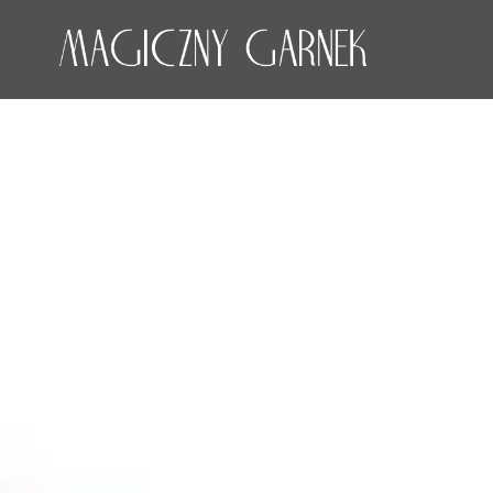
Przeskocz
do
treści
Magiczny Garnek