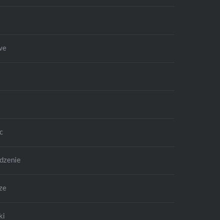
we
c
dzenie
ze
ki