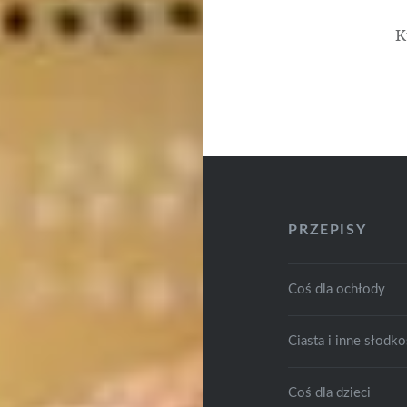
K
PRZEPISY
Coś dla ochłody
Ciasta i inne słodko
Coś dla dzieci