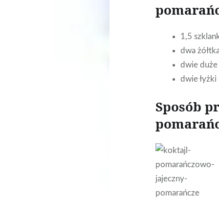
pomarańc
1,5 szklan
dwa żółtka
dwie duże 
dwie łyżki
Sposób pr
pomarańc