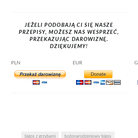
JEŻELI PODOBAJĄ CI SIĘ NASZE
PRZEPISY, MOŻESZ NAS WESPRZEĆ,
PRZEKAZUJĄC DAROWIZNĘ.
DZIĘKUJEMY!
PLN
EUR
G
bigos z grzybami
bożonarodzeniowy bigos