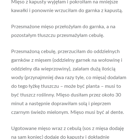
Mięso z kapusty wyjęłam i pokroiłam na mniejsze
kawałki i ponownie wrzuciłam do garnka z kapustą.
Przesmażone mięso przełożyłam do garnka, a na
pozostałym tłuszczu przesmażyłam cebulę.
Przesmażoną cebulę, przerzuciłam do oddzielnych
garnków z mięsem (oddzielny garnek na wołowinę i
oddzielny dla wieprzowiny), zalałam dużą ilością
wody (przynajmniej dwa razy tyle, co mięsa) dodałam
do tego łyżkę tłuszczu – może być planta – musi to
być tłuszcz roślinny. Mięso dusiłam przez około 30
minut a następnie doprawiłam solą i pieprzem
czarnym świeżo mielonym. Mięso musi być al dente.
Ugotowane mięso wraz z cebulą (sos z mięsa dodaję
na sam koniec) dodaję do kapusty i dokładnie