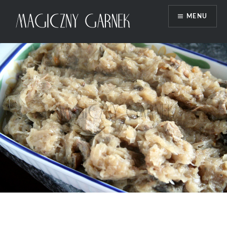
Przeskocz
MENU
do
treści
Magiczny Garnek