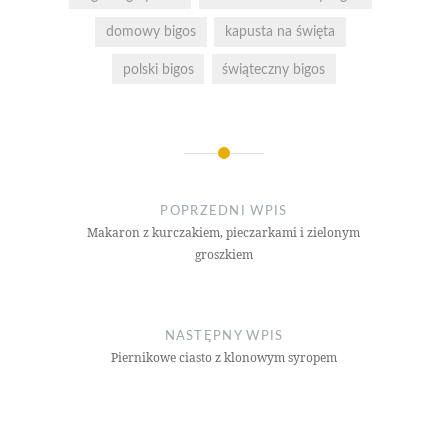
domowy bigos
kapusta na święta
polski bigos
świąteczny bigos
Nawigacja
wpisu
POPRZEDNI WPIS
Makaron z kurczakiem, pieczarkami i zielonym
groszkiem
NASTĘPNY WPIS
Piernikowe ciasto z klonowym syropem