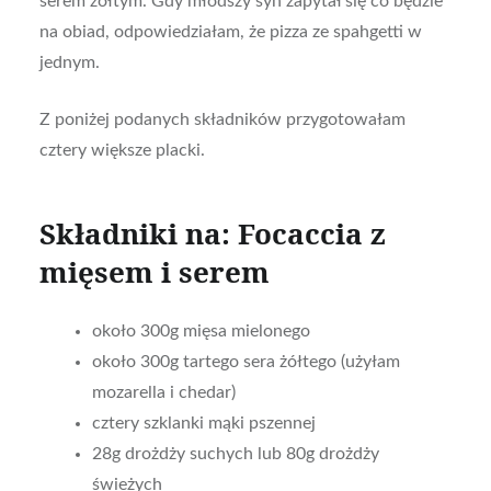
serem żółtym. Gdy młodszy syn zapytał się co będzie
na obiad, odpowiedziałam, że pizza ze spahgetti w
jednym.
Z poniżej podanych składników przygotowałam
cztery większe placki.
Składniki na: Focaccia z
mięsem i serem
około 300g mięsa mielonego
około 300g tartego sera żółtego (użyłam
mozarella i chedar)
cztery szklanki mąki pszennej
28g drożdży suchych lub 80g drożdży
świeżych