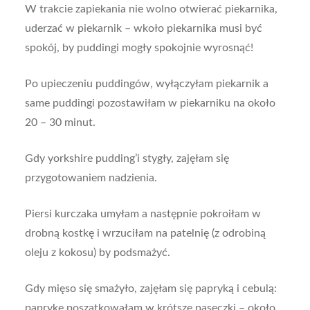
W trakcie zapiekania nie wolno otwierać piekarnika,
uderzać w piekarnik – wkoło piekarnika musi być
spokój, by puddingi mogły spokojnie wyrosnąć!
Po upieczeniu puddingów, wyłączyłam piekarnik a
same puddingi pozostawiłam w piekarniku na około
20 – 30 minut.
Gdy yorkshire pudding’i stygły, zajęłam się
przygotowaniem nadzienia.
Piersi kurczaka umyłam a następnie pokroiłam w
drobną kostkę i wrzuciłam na patelnię (z odrobiną
oleju z kokosu) by podsmażyć.
Gdy mięso się smażyło, zajęłam się papryką i cebulą:
paprykę poszatkowałam w krótsze paseczki – około