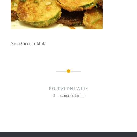
Smażona cukinia
Nawigacja
wpisu
POPRZEDNI WPIS
Smażona cukinia