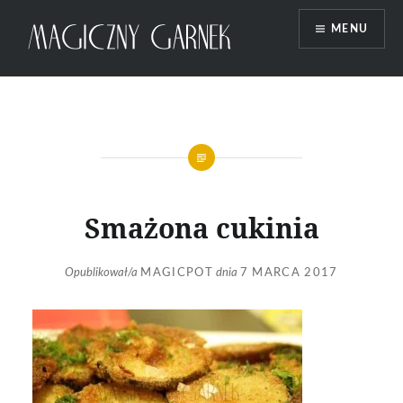
Przeskocz
MENU
do
treści
Magiczny Garnek
Smażona cukinia
Opublikował/a
MAGICPOT
dnia
7 MARCA 2017