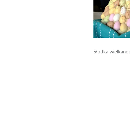
Słodka wielkano
Nawigacja
wpisu