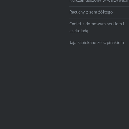
Kurczak duszony w warzywach
Racuchy z sera żółtego
Omlet z domowym serkiem i
czekoladą
Jaja zapiekane ze szpinakiem