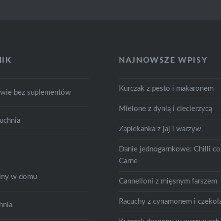
IK
NAJNOWSZE WPISY
Kurczak z pesto i makaronem
owie bez suplementów
Mielone z dynią i ciecierzycą
uchnia
Zapiekanka z jaj i warzyw
Danie jednogarnkowe: Chilli c
Carne
śliny w domu
Cannelloni z mięsnym farszem
Racuchy z cynamonem i czekol
hnia