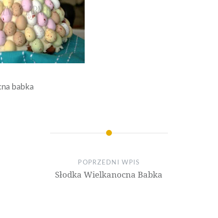
cna babka
POPRZEDNI WPIS
Słodka Wielkanocna Babka