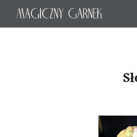
Przeskocz
do
treści
Magiczny Garnek
Sł