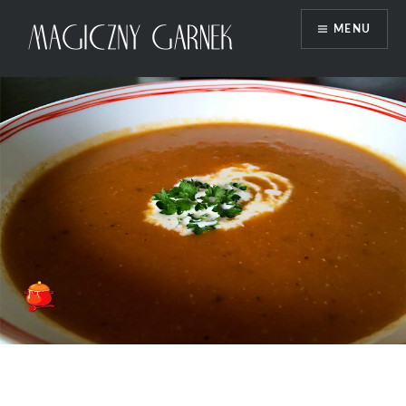
Przeskocz
MENU
do
treści
Magiczny Garnek