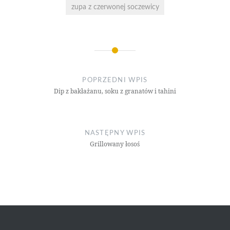
zupa z czerwonej soczewicy
Nawigacja
wpisu
POPRZEDNI WPIS
Dip z bakłażanu, soku z granatów i tahini
NASTĘPNY WPIS
Grillowany łosoś