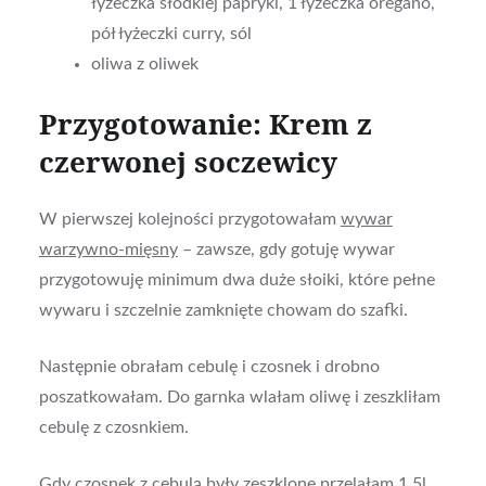
łyżeczka słodkiej papryki, 1 łyżeczka oregano,
pół łyżeczki curry, sól
oliwa z oliwek
Przygotowanie: Krem z
czerwonej soczewicy
W pierwszej kolejności przygotowałam
wywar
warzywno-mięsny
– zawsze, gdy gotuję wywar
przygotowuję minimum dwa duże słoiki, które pełne
wywaru i szczelnie zamknięte chowam do szafki.
Następnie obrałam cebulę i czosnek i drobno
poszatkowałam. Do garnka wlałam oliwę i zeszkliłam
cebulę z czosnkiem.
Gdy czosnek z cebulą były zeszklone przelałam 1,5l