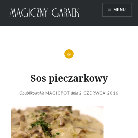
Przeskocz
MENU
do
treści
Magiczny Garnek
Sos pieczarkowy
Opublikował/a
MAGICPOT
dnia
2 CZERWCA 2016