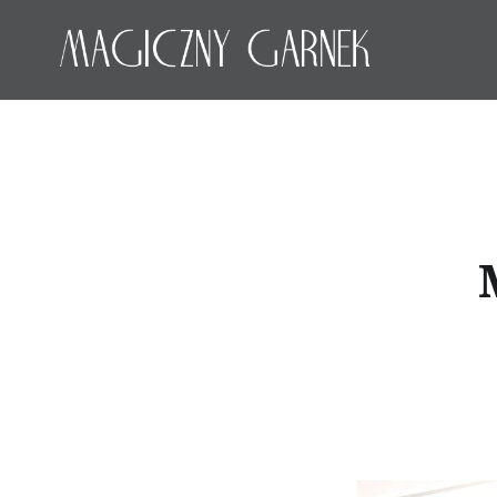
Przeskocz
do
treści
Magiczny Garnek