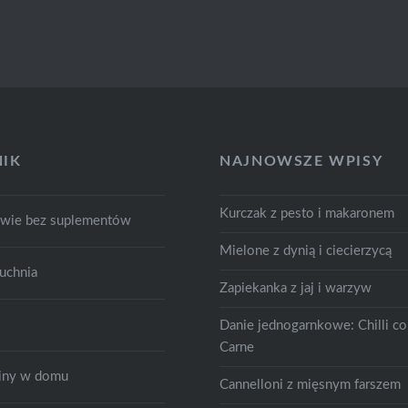
IK
NAJNOWSZE WPISY
Kurczak z pesto i makaronem
owie bez suplementów
Mielone z dynią i ciecierzycą
uchnia
Zapiekanka z jaj i warzyw
Danie jednogarnkowe: Chilli c
Carne
śliny w domu
Cannelloni z mięsnym farszem