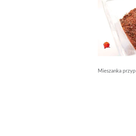
Mieszanka przyp
Nawigacja
wpisu