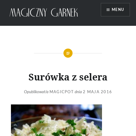
Przeskocz
MENU
do
treści
Magiczny Garnek
Surówka z selera
Opublikował/a
MAGICPOT
dnia
2 MAJA 2016