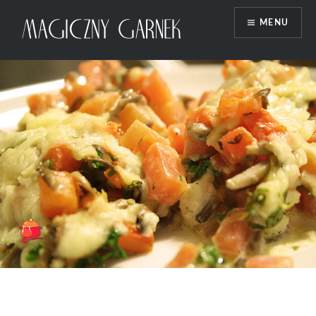
Przeskocz
MENU
do
treści
Magiczny Garnek