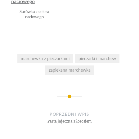
Surówka z selera
naciowego
marchewka z pieczarkami
pieczarki i marchew
zapiekana marchewka
Nawigacja
wpisu
POPRZEDNI WPIS
Pasta jajeczna z łososiem