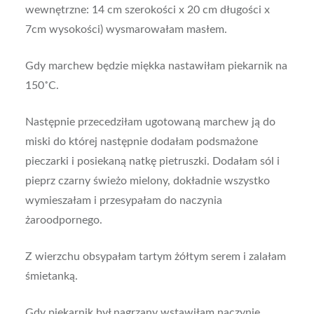
wewnętrzne: 14 cm szerokości x 20 cm długości x
7cm wysokości) wysmarowałam masłem.
Gdy marchew będzie miękka nastawiłam piekarnik na
150˚C.
Następnie przecedziłam ugotowaną marchew ją do
miski do której następnie dodałam podsmażone
pieczarki i posiekaną natkę pietruszki. Dodałam sól i
pieprz czarny świeżo mielony, dokładnie wszystko
wymieszałam i przesypałam do naczynia
żaroodpornego.
Z wierzchu obsypałam tartym żółtym serem i zalałam
śmietanką.
Gdy piekarnik był nagrzany wstawiłam naczynie