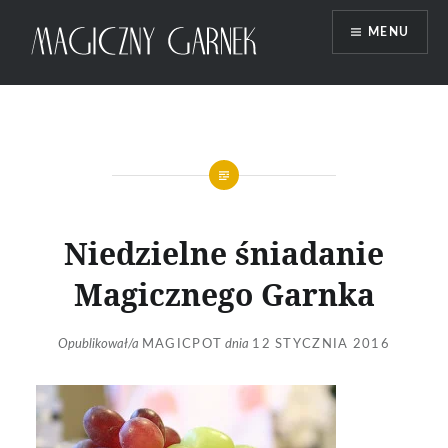
Przeskocz
MENU
do
treści
Magiczny Garnek
Niedzielne śniadanie
Magicznego Garnka
Opublikował/a
MAGICPOT
dnia
12 STYCZNIA 2016