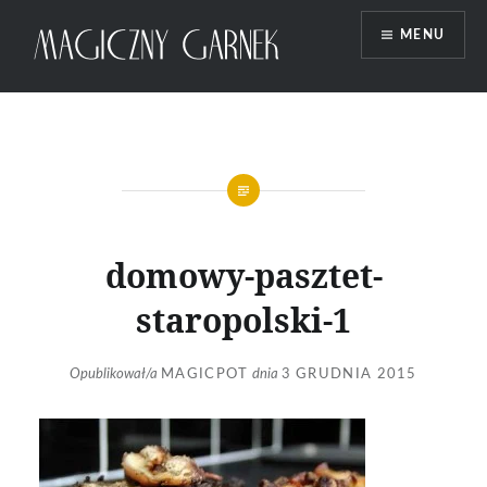
Przeskocz
MENU
do
treści
Magiczny Garnek
domowy-pasztet-
staropolski-1
Opublikował/a
MAGICPOT
dnia
3 GRUDNIA 2015