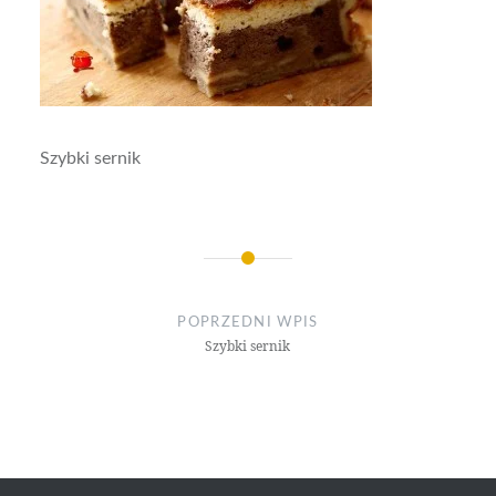
Szybki sernik
Nawigacja
wpisu
POPRZEDNI WPIS
Szybki sernik