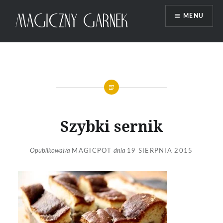
Przeskocz
MENU
do
treści
Magiczny Garnek
Szybki sernik
Opublikował/a
MAGICPOT
dnia
19 SIERPNIA 2015