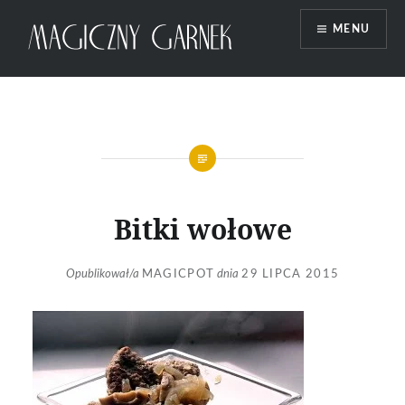
Przeskocz
MENU
do
treści
Magiczny Garnek
Bitki wołowe
Opublikował/a
MAGICPOT
dnia
29 LIPCA 2015