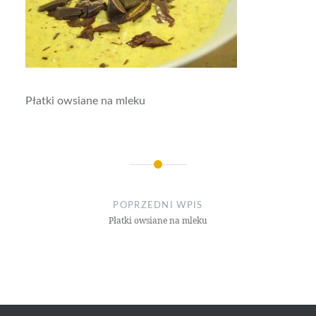
Płatki owsiane na mleku
Nawigacja
wpisu
POPRZEDNI WPIS
Płatki owsiane na mleku