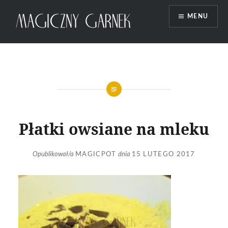
Przeskocz
MENU
do
treści
Magiczny Garnek
Płatki owsiane na mleku
Opublikował/a
MAGICPOT
dnia
15 LUTEGO 2017