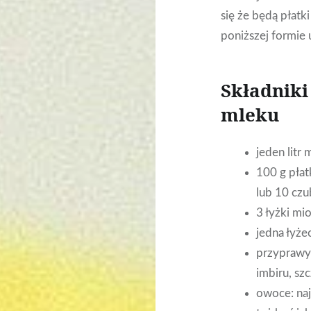
się że będą płatk
poniższej formie 
Składniki
mleku
jeden litr
100 g pła
lub 10 cz
3 łyżki mi
jedna łyże
przyprawy:
imbiru, sz
owoce: naj