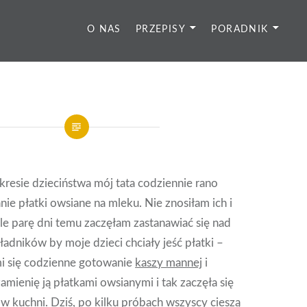
O NAS
PRZEPISY
PORADNIK
resie dzieciństwa mój tata codziennie rano
nie płatki owsiane na mleku. Nie znosiłam ich i
ale parę dni temu zaczęłam zastanawiać się nad
ładników by moje dzieci chciały jeść płatki –
mi się codzienne gotowanie
kaszy mannej
i
zamienię ją płatkami owsianymi i tak zaczęła się
w kuchni. Dziś, po kilku próbach wszyscy cieszą