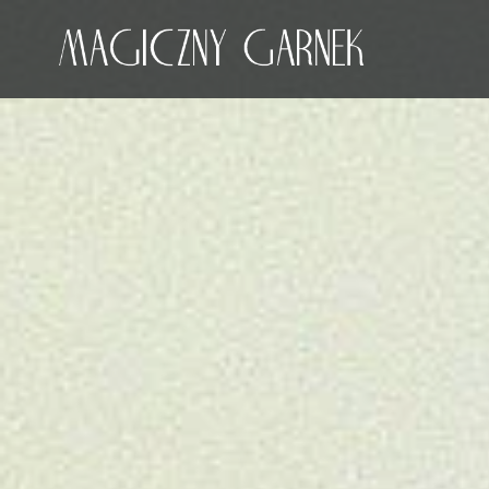
Przeskocz
do
treści
Magiczny Garnek