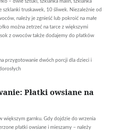
błko – dwie sztuki, szklanka malin, szklanka
e szklanki truskawek, 10 śliwek. Niezależnie od
oców, należy je zgnieść lub pokroić na małe
abłko można zetrzeć na tarce z większymi
 sok z owoców także dodajemy do płatków
 na przygotowanie dwóch porcji dla dzieci i
 dorosłych
anie: Płatki owsiane na
 większym garnku. Gdy dojdzie do wrzenia
zone płatki owsiane i mieszamy – należy