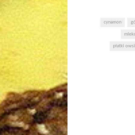
mlek
płatki ows
Nawigacja
wpisu