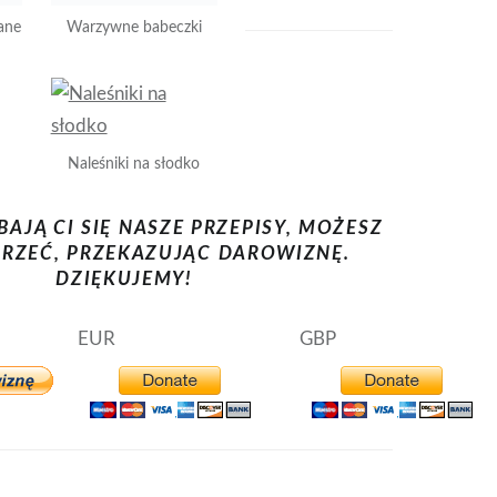
kane
Naleśniki na słodko
BAJĄ CI SIĘ NASZE PRZEPISY, MOŻESZ
RZEĆ, PRZEKAZUJĄC DAROWIZNĘ.
DZIĘKUJEMY!
EUR
GBP
rskie płatki
imbir
kardamon
kurkuma