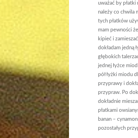
uważać by płatki 
należy co chwila 
tych płatków uży
mam pewności że 
kipieć i zamiesza
dokładam jedną ł
głębokich talerz
jednej łyżce miod
pół łyżki miodu d
przyprawy i dokł
przypraw. Po dok
dokładnie miesza
płatkami owsianym
banan – cynamonu
pozostałych przy