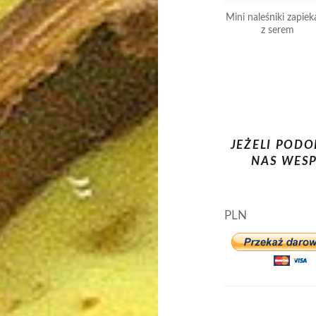
Mini naleśniki zapie
z serem
JEŻELI PODO
NAS WESP
PLN
cynamon
gó