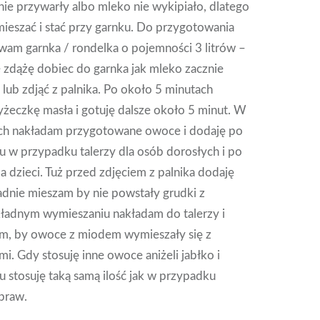
nie przywarły albo mleko nie wykipiało, dlatego
mieszać i stać przy garnku. Do przygotowania
wam garnka / rondelka o pojemności 3 litrów –
zdążę dobiec do garnka jak mleko zacznie
ć lub zdjąć z palnika. Po około 5 minutach
yżeczkę masła i gotuję dalsze około 5 minut. W
ach nakładam przygotowane owoce i dodaję po
u w przypadku talerzy dla osób dorosłych i po
la dzieci. Tuż przed zdjęciem z palnika dodaję
adnie mieszam by nie powstały grudki z
ładnym wymieszaniu nakładam do talerzy i
m, by owoce z miodem wymieszały się z
i. Gdy stosuję inne owoce aniżeli jabłko i
 stosuję taką samą ilość jak w przypadku
praw.