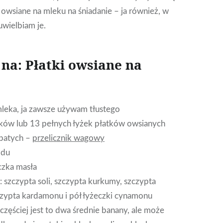
i owsiane na mleku na śniadanie – ja również, w
uwielbiam je.
 na: Płatki owsiane na
 mleka, ja zawsze używam tłustego
tków lub 13 pełnych łyżek płatków owsianych
ubatych –
przelicznik wagowy
odu
czka masła
 szczypta soli, szczypta kurkumy, szczypta
czypta kardamonu i pół łyżeczki cynamonu
częściej jest to dwa średnie banany, ale może