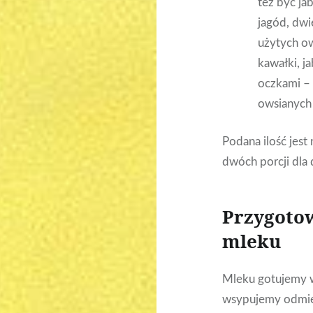
też być ja
jagód, dwi
użytych ow
kawałki, j
oczkami –
owsianych
Podana ilość jest
dwóch porcji dla
Przygotow
mleku
Mleku gotujemy w
wsypujemy odmier