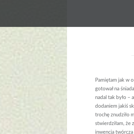
Pamiętam jak w ok
gotował na śniada
nadal tak było – 
dodaniem jakiś sk
trochę znudziło 
stwierdziłam, że 
inwencja twórcza 