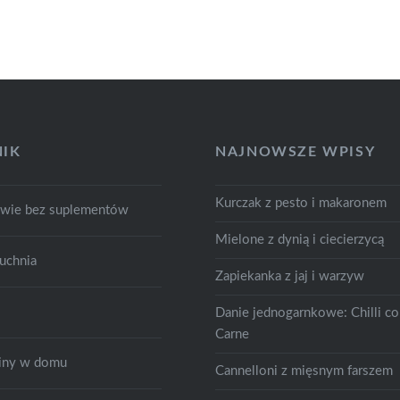
IK
NAJNOWSZE WPISY
Kurczak z pesto i makaronem
owie bez suplementów
Mielone z dynią i ciecierzycą
uchnia
Zapiekanka z jaj i warzyw
Danie jednogarnkowe: Chilli c
Carne
śliny w domu
Cannelloni z mięsnym farszem