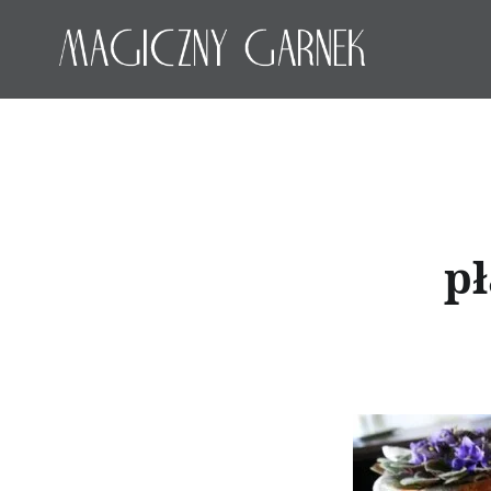
Przeskocz
do
treści
Magiczny Garnek
pł