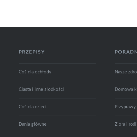
PRZEPISY
PORADN
Coś dla ochłody
Nasze zdr
Ciasta i inne słodkości
Domowa k
Coś dla dzieci
Przyprawy
Dania główne
Zioła i ro