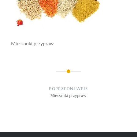
Mieszanki przypraw
Nawigacja
wpisu
POPRZEDNI WPIS
Mieszanki przypraw