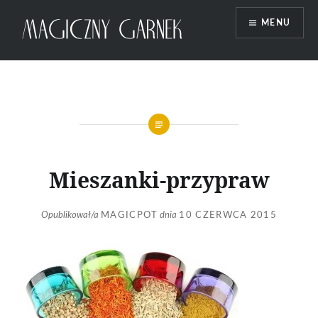
Przeskocz
MENU
do
treści
Magiczny Garnek
Mieszanki-przypraw
Opublikował/a
MAGICPOT
dnia
10 CZERWCA 2015