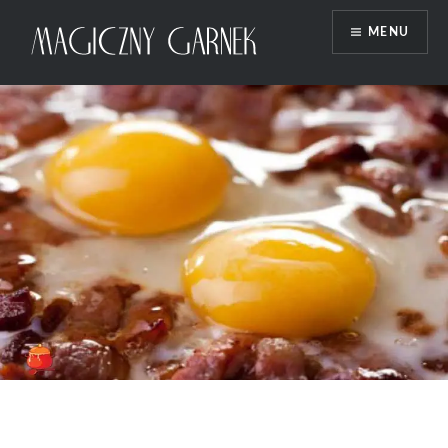
Przeskocz
MENU
do
treści
Magiczny Garnek