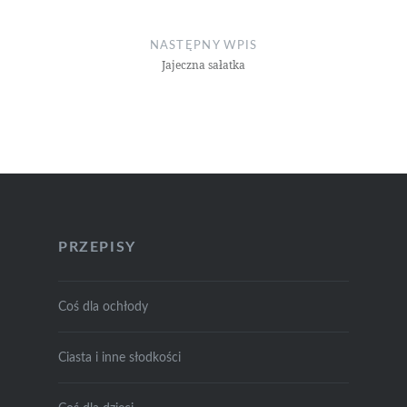
NASTĘPNY WPIS
Jajeczna sałatka
PRZEPISY
Coś dla ochłody
Ciasta i inne słodkości