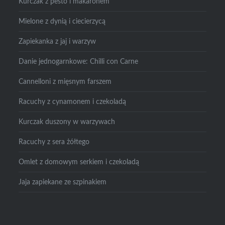
Kurczak z pesto i makaronem
Mielone z dynią i ciecierzycą
Zapiekanka z jaj i warzyw
Danie jednogarnkowe: Chilli con Carne
Cannelloni z mięsnym farszem
Racuchy z cynamonem i czekoladą
Kurczak duszony w warzywach
Racuchy z sera żółtego
Omlet z domowym serkiem i czekoladą
Jaja zapiekane ze szpinakiem