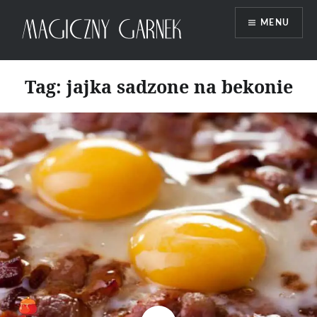
Przeskocz
MENU
do
treści
Magiczny Garnek
Tag:
jajka sadzone na bekonie