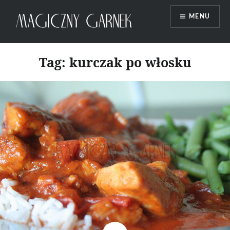
Przeskocz
MENU
do
treści
Magiczny Garnek
Tag:
kurczak po włosku