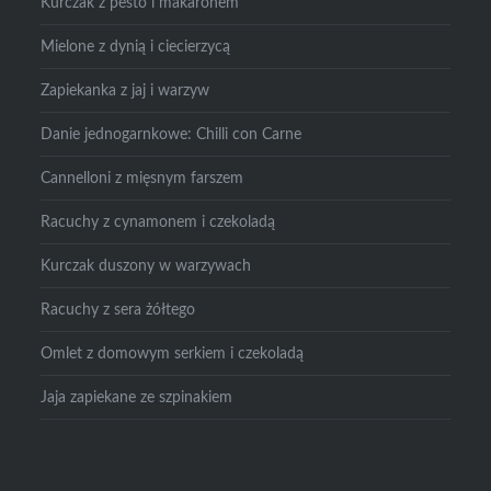
Kurczak z pesto i makaronem
Mielone z dynią i ciecierzycą
Zapiekanka z jaj i warzyw
Danie jednogarnkowe: Chilli con Carne
Cannelloni z mięsnym farszem
Racuchy z cynamonem i czekoladą
Kurczak duszony w warzywach
Racuchy z sera żółtego
Omlet z domowym serkiem i czekoladą
Jaja zapiekane ze szpinakiem