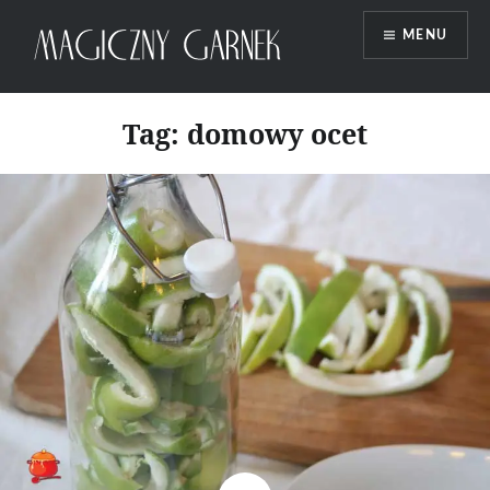
Przeskocz
MENU
do
treści
Magiczny Garnek
Tag:
domowy ocet