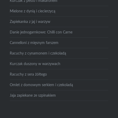
Kurczak z pesto i makaronem
Mielone z dynią i ciecierzycą
Zapiekanka z jaj i warzyw
Danie jednogarnkowe: Chilli con Carne
Cannelloni z mięsnym farszem
Racuchy z cynamonem i czekoladą
Kurczak duszony w warzywach
Racuchy z sera żółtego
Omlet z domowym serkiem i czekoladą
Jaja zapiekane ze szpinakiem