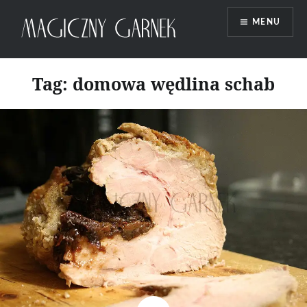
Przeskocz
MENU
do
treści
Magiczny Garnek
Tag:
domowa wędlina schab