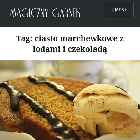
Przeskocz
MENU
do
treści
Magiczny Garnek
Tag:
ciasto marchewkowe z
lodami i czekoladą