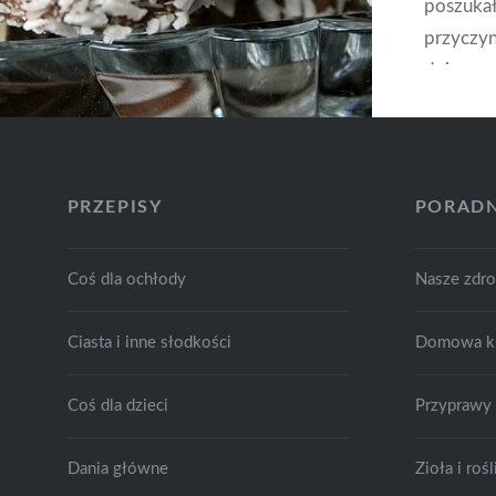
poszukał
przyczyn
dnia pon
przygot
razem pr
zasad pr
by nie w
PRZEPISY
PORADN
niestety
wyszedł 
Coś dla ochłody
Nasze zdr
ponowni
internet
Ciasta i inne słodkości
Domowa k
informac
Coś dla dzieci
Przyprawy
Dania główne
Zioła i ro