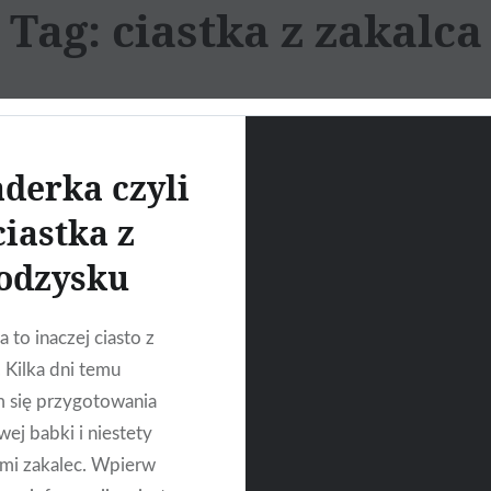
Tag:
ciastka z zakalca
aderka czyli
ciastka z
odzysku
 to inaczej ciasto z
 Kilka dni temu
 się przygotowania
ej babki i niestety
mi zakalec. Wpierw