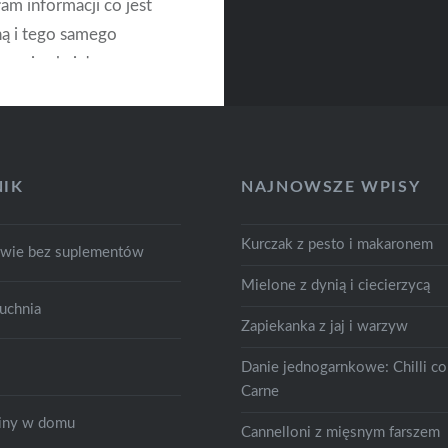
am informacji co jest
ą i tego samego
ownie chciałam
ować babkę – tym
zestrzegałam dokładnie
zygotowywania ciasta
yszedłzakalec….
IK
NAJNOWSZE WPISY
, tym razem znów
zakalec…. Więc
Kurczak z pesto i makaronem
owie bez suplementów
e sięgnęłam do
Mielone z dynią i ciecierzycą
u by poszperać
uchnia
ji…
Zapiekanka z jaj i warzyw
Danie jednogarnkowe: Chilli c
Carne
CZYTAJ DALEJ
śliny w domu
Cannelloni z mięsnym farszem