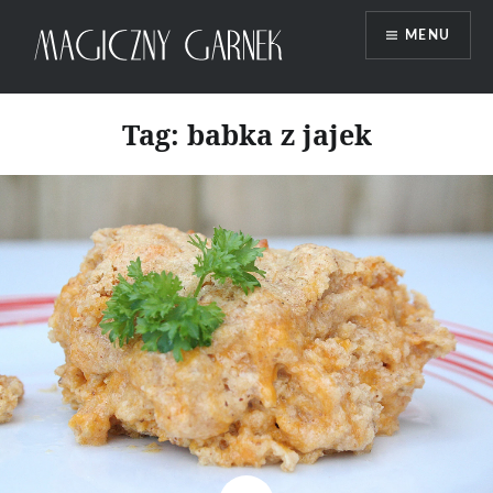
Przeskocz
MENU
do
treści
Magiczny Garnek
Tag:
babka z jajek