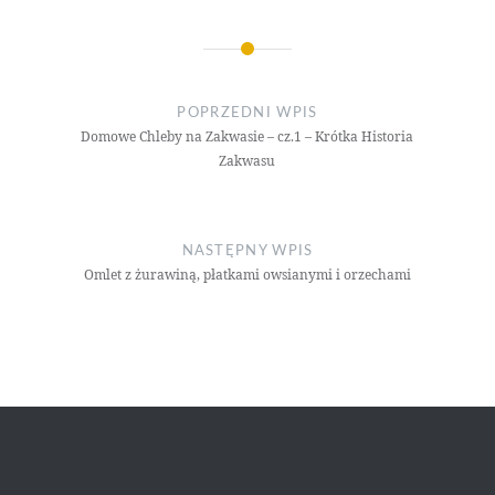
Nawigacja
wpisu
POPRZEDNI WPIS
Domowe Chleby na Zakwasie – cz.1 – Krótka Historia
Zakwasu
NASTĘPNY WPIS
Omlet z żurawiną, płatkami owsianymi i orzechami