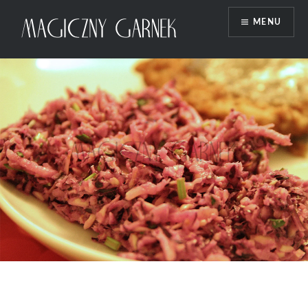
Przeskocz
MENU
do
treści
Magiczny Garnek