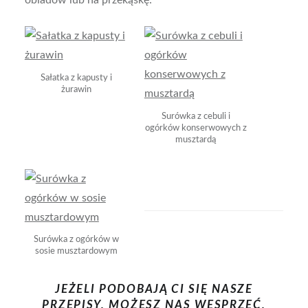
obiadów lub na przekąskę:
Sałatka z kapusty i
żurawin
Surówka z cebuli i
ogórków konserwowych z
musztardą
Surówka z ogórków w
sosie musztardowym
JEŻELI PODOBAJĄ CI SIĘ NASZE
PRZEPISY, MOŻESZ NAS WESPRZEĆ,