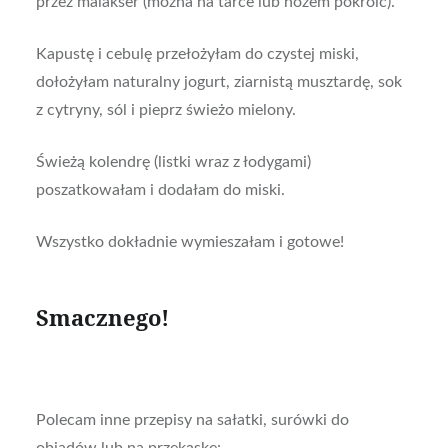
przez malakser (można na tarce lub nożem pokroić).
Kapustę i cebulę przełożyłam do czystej miski,
dołożyłam naturalny jogurt, ziarnistą musztardę, sok
z cytryny, sól i pieprz świeżo mielony.
Świeżą kolendrę (listki wraz z łodygami)
poszatkowałam i dodałam do miski.
Wszystko dokładnie wymieszałam i gotowe!
Smacznego!
Polecam inne przepisy na sałatki, surówki do