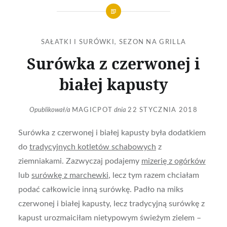
SAŁATKI I SURÓWKI
,
SEZON NA GRILLA
Surówka z czerwonej i
białej kapusty
Opublikował/a
MAGICPOT
dnia
22 STYCZNIA 2018
Surówka z czerwonej i białej kapusty była dodatkiem
do
tradycyjnych kotletów schabowych
z
ziemniakami. Zazwyczaj podajemy
mizerię z ogórków
lub
surówkę z marchewki
, lecz tym razem chciałam
podać całkowicie inną surówkę. Padło na miks
czerwonej i białej kapusty, lecz tradycyjną surówkę z
kapust urozmaiciłam nietypowym świeżym zielem –