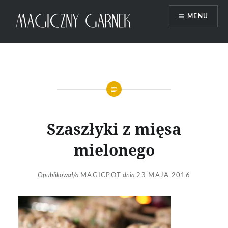
Przeskocz
MENU
do
treści
Magiczny Garnek
Szaszłyki z mięsa
mielonego
Opublikował/a
MAGICPOT
dnia
23 MAJA 2016