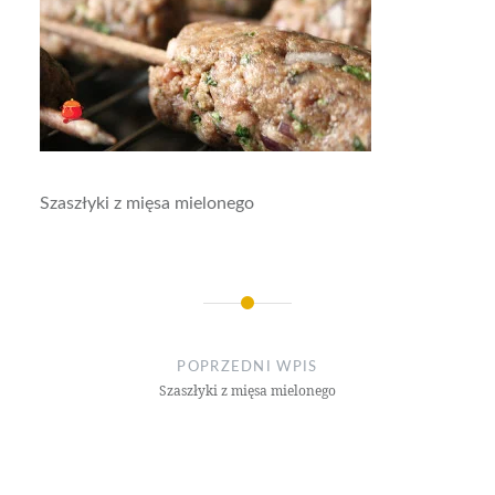
Szaszłyki z mięsa mielonego
Nawigacja
wpisu
POPRZEDNI WPIS
Szaszłyki z mięsa mielonego