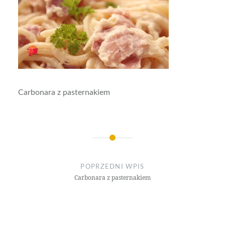
Carbonara z pasternakiem
Nawigacja
wpisu
POPRZEDNI WPIS
Carbonara z pasternakiem