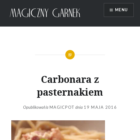
Przeskocz
MENU
do
treści
Magiczny Garnek
Carbonara z
pasternakiem
Opublikował/a
MAGICPOT
dnia
19 MAJA 2016