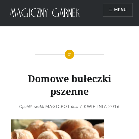
Przeskocz
MENU
do
treści
Magiczny Garnek
Domowe bułeczki
pszenne
Opublikował/a
MAGICPOT
dnia
7 KWIETNIA 2016