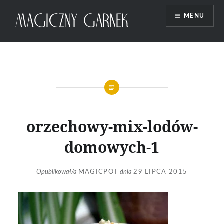
Przeskocz
MENU
do
treści
Magiczny Garnek
orzechowy-mix-lodów-
domowych-1
Opublikował/a
MAGICPOT
dnia
29 LIPCA 2015