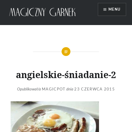
Przeskocz
MENU
do
treści
Magiczny Garnek
angielskie-śniadanie-2
Opublikował/a
MAGICPOT
dnia
23 CZERWCA 2015