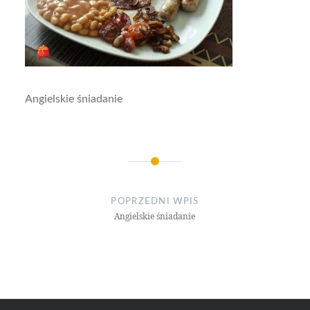
Angielskie śniadanie
Nawigacja
wpisu
POPRZEDNI WPIS
Angielskie śniadanie