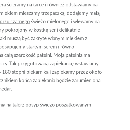
era ścieramy na tarce i również odstawiamy na
z mlekiem mieszamy trzepaczką, dodajemy małą
przu czarnego
świeżo mielonego i wlewamy na
y pokrojony w kostkę ser i delikatnie
aki muszą być zakryte wlanym mlekiem z
 posypujemy startym serem i równo
 całą szerokość patelni. Moja patelnia ma
icy. Tak przygotowaną zapiekankę wstawiamy
 180 stopni piekarnika i zapiekamy przez około
znikiem końca zapiekania będzie zarumieniona
hedar.
ia na talerz posyp świeżo poszatkowanym