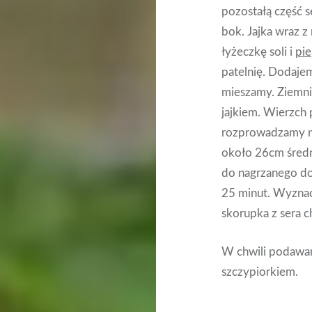
pozostałą część s
bok. Jajka wraz 
łyżeczkę soli i
pie
patelnię. Dodajem
mieszamy. Ziemni
jajkiem. Wierzch
rozprowadzamy na
około 26cm średn
do nagrzanego do
25 minut. Wyznac
skorupka z sera c
W chwili podawan
szczypiorkiem.