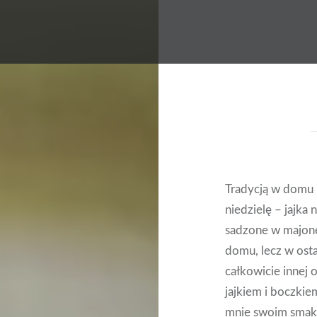
Tradycją w domu 
niedzielę – jajka 
sadzone w majone
domu, lecz w osta
całkowicie innej 
jajkiem i boczki
mnie swoim smakie