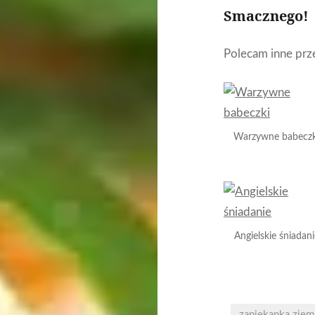
Smacznego!
Polecam inne prze
Warzywne babeczk
Angielskie śniadani
zapiekanka ziem