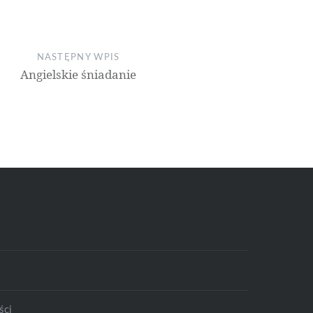
NASTĘPNY WPIS
Angielskie śniadanie
ści