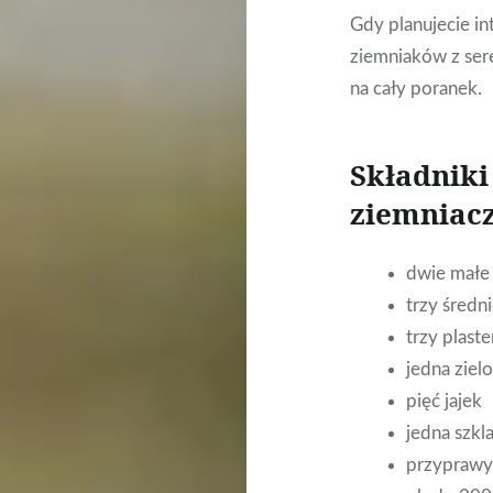
Gdy planujecie in
ziemniaków z ser
na cały poranek.
Składniki
ziemniac
dwie małe
trzy średn
trzy plast
jedna ziel
pięć jajek
jedna szkl
przyprawy: