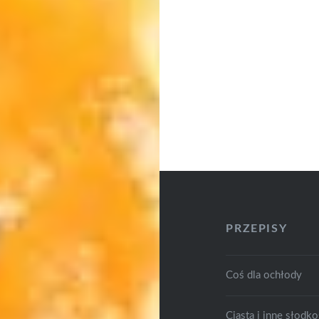
PRZEPISY
Coś dla ochłody
Ciasta i inne słodko