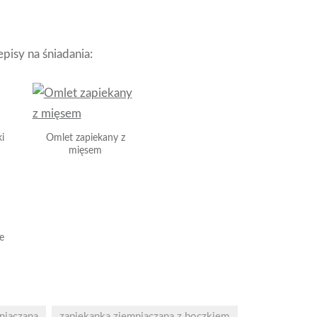
pisy na śniadania:
i
Omlet zapiekany z
mięsem
e
niaczana
zapiekanka ziemniaczana z boczkiem