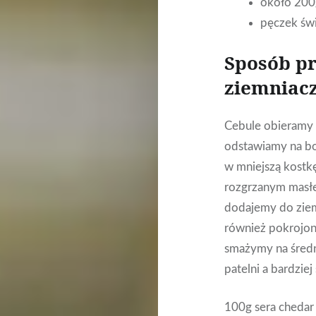
około 200g
pęczek św
Sposób p
ziemniac
Cebule obieramy 
odstawiamy na bo
w mniejszą kostkę
rozgrzanym masłe
dodajemy do ziem
również pokrojon
smażymy na średn
patelni a bardziej 
100g sera chedar