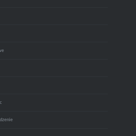
we
c
dzenie