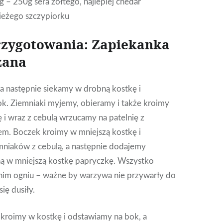
 – 250g sera żółtego, najlepiej chedar
ieżego szczypiorku
rzygotowania: Zapiekanka
zana
a następnie siekamy w drobną kostkę i
k. Ziemniaki myjemy, obieramy i także kroimy
 i wraz z cebulą wrzucamy na patelnię z
m. Boczek kroimy w mniejszą kostkę i
niaków z cebulą, a następnie dodajemy
ą w mniejszą kostkę papryczkę. Wszystko
im ogniu – ważne by warzywa nie przywarły do
się dusiły.
 kroimy w kostkę i odstawiamy na bok, a