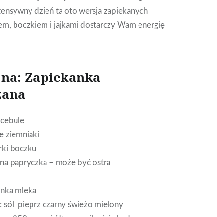
tensywny dzień ta oto wersja zapiekanych
em, boczkiem i jajkami dostarczy Wam energię
 na: Zapiekanka
zana
 cebule
ie ziemniaki
erki boczku
ona papryczka – może być ostra
anka mleka
 sól, pieprz czarny świeżo mielony