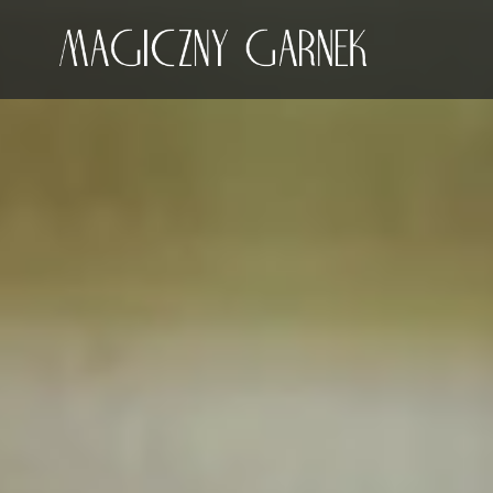
Przeskocz
do
treści
Magiczny Garnek