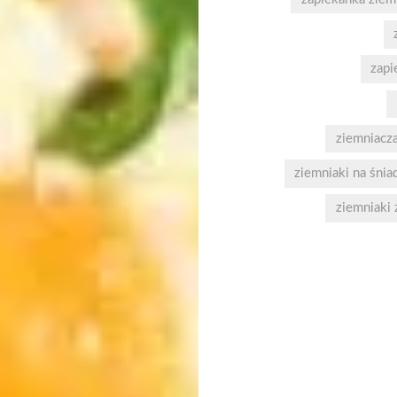
zapi
ziemniacza
ziemniaki na śnia
ziemniaki 
Nawigacja
wpisu