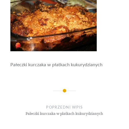
Pałeczki kurczaka w płatkach kukurydzianych
Nawigacja
wpisu
POPRZEDNI WPIS
Pałeczki kurczaka w płatkach kukurydzianych