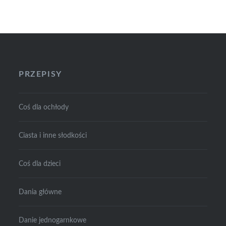
PRZEPISY
Coś dla ochłody
Ciasta i inne słodkości
Coś dla dzieci
Dania główne
Danie jednogarnkowe