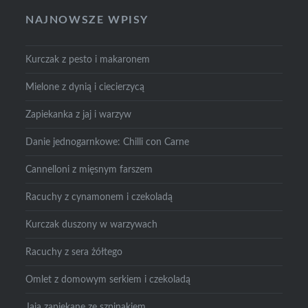
NAJNOWSZE WPISY
Kurczak z pesto i makaronem
Mielone z dynią i ciecierzycą
Zapiekanka z jaj i warzyw
Danie jednogarnkowe: Chilli con Carne
Cannelloni z mięsnym farszem
Racuchy z cynamonem i czekoladą
Kurczak duszony w warzywach
Racuchy z sera żółtego
Omlet z domowym serkiem i czekoladą
Jaja zapiekane ze szpinakiem