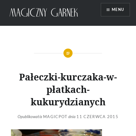
Przeskocz
MENU
do
treści
Magiczny Garnek
Pałeczki-kurczaka-w-
płatkach-
kukurydzianych
Opublikował/a
MAGICPOT
dnia
11 CZERWCA 2015