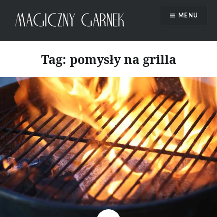
Przeskocz
MENU
do
treści
Magiczny Garnek
Tag:
pomysły na grilla