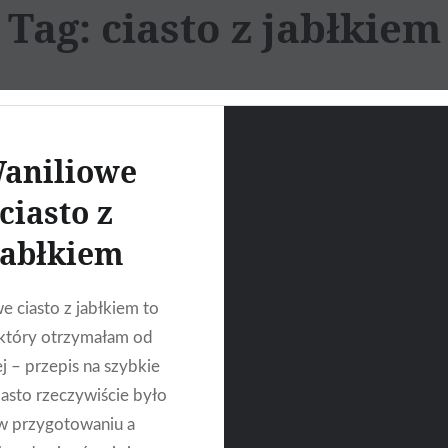
Tag:
ciasto z jabłkiem
aniliowe
ciasto z
jabłkiem
e ciasto z jabłkiem to
 który otrzymałam od
j – przepis na szybkie
Ciasto rzeczywiście było
w przygotowaniu a