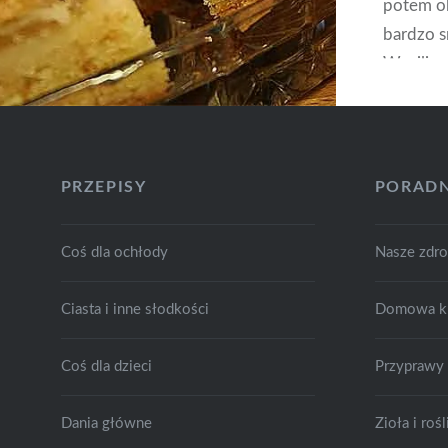
potem ok
bardzo s
Waniliow
dwie szk
jedna ko
waniliow
proszku 
PRZEPISY
PORADN
lub grus
Coś dla ochłody
Nasze zdr
Ciasta i inne słodkości
Domowa k
Coś dla dzieci
Przyprawy
Dania główne
Zioła i ro