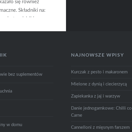
azało się również
maczne. Składniki na:
e ciasto z jabłkiem
lanki mąki 250g masła –
stka 150g serka
ego dwie łyżeczki
do pieczenia trzy jabłka
IK
NAJNOWSZE WPISY
zki jedna…
Kurczak z pesto i makaronem
owie bez suplementów
CZYTAJ DALEJ
Mielone z dynią i ciecierzycą
uchnia
Zapiekanka z jaj i warzyw
Danie jednogarnkowe: Chilli c
Carne
śliny w domu
Cannelloni z mięsnym farszem