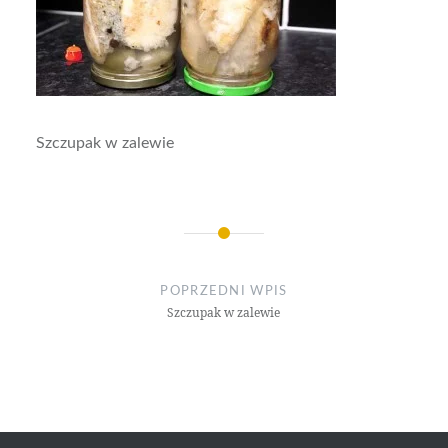
Szczupak w zalewie
Nawigacja
wpisu
POPRZEDNI WPIS
Szczupak w zalewie