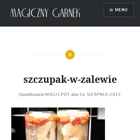
Przeskocz
MENU
do
treści
Magiczny Garnek
szczupak-w-zalewie
Opublikował/a
MAGICPOT
dnia
16 SIERPNIA 2015